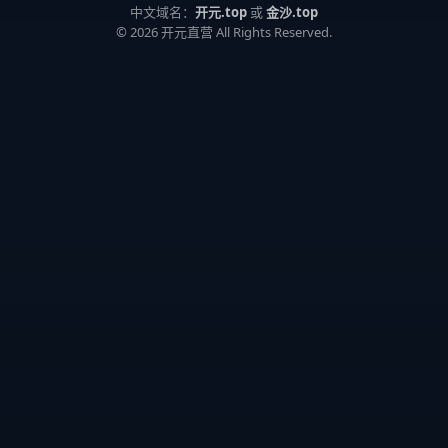
中文域名：
开元.top
或
金沙.top
© 2026 开元直营 All Rights Reserved.